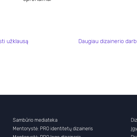
sti užklausą
Daugiau dizainerio dar
Sambūrio mediateka
Diz
Mentorystė:
PRO identitetų dizaineris
Įg