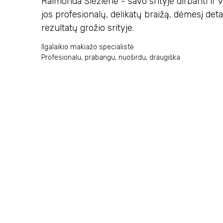
Raimonda Šležienė - savo srityje dirbanti ir 
jos profesionalų, delikatų braižą, dėmesį det
rezultatų grožio srityje.
Ilgalaikio makiažo specialistė
Profesionalu, prabangu, nuoširdu, draugiška