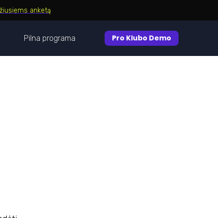
džiusiems anketą
Pro Klubo Demo
Pilna programa