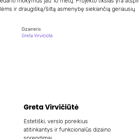
vedanti mokymus jau 10 metų. Projekto tikslas yra atspi
alėms ir draugišką/šiltą asmenybę siekiančią geriausių
Dizaineris
Greta Virvičiūtė
Greta Virvičiūtė
Estetiški, verslo poreikius
atitinkantys ir funkcionalūs dizaino
sprendimai