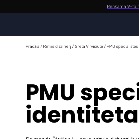
Renkama 9-ta m
Pradžia
/
Rinkis diza
inerį
/
Greta Virvičiūtė
/
PMU specialistės 
PMU speci
identitet