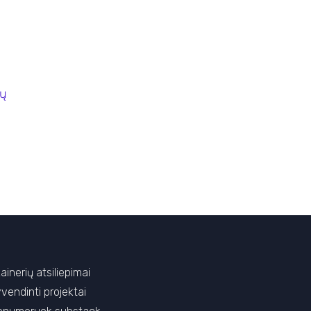
bų
ainerių atsiliepimai
yvendinti projektai