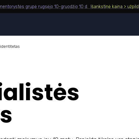
entorystės grupė rugsėjo 10-gruodžio 10 d.
Išankstinė kaina > užpil
identitetas
alistės
as