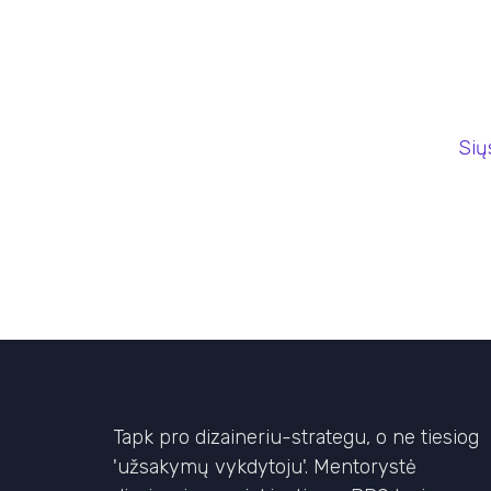
Sių
Tapk pro dizaineriu-strategu, o ne tiesiog
'užsakymų vykdytoju'. Mentorystė