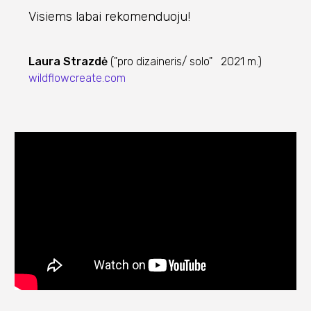
Visiems labai rekomenduoju!
Laura Strazdė
("pro dizaineris/ solo" 2021 m.)
wildflowcreate.com