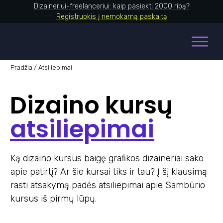
Dizaineriui-freelanceriui: kaip pasiekti 2000 ribą?
Registruokis į nemokamą paskaitą
Pradžia
/ Atsiliepimai
Dizaino kursų
atsiliepimai
Ką dizaino kursus baigę grafikos dizaineriai sako
apie patirtį? Ar šie kursai tiks ir tau? Į šį klausimą
rasti atsakymą padės atsiliepimai apie Sambūrio
kursus iš pirmų lūpų.