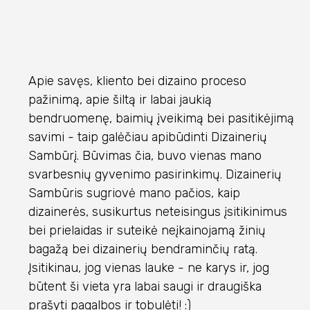
Apie savęs, kliento bei dizaino proceso
pažinimą, apie šiltą ir labai jaukią
bendruomenę, baimių įveikimą bei pasitikėjimą
savimi - taip galėčiau apibūdinti Dizainerių
Sambūrį. Būvimas čia, buvo vienas mano
svarbesnių gyvenimo pasirinkimų. Dizainerių
Sambūris sugriovė mano pačios, kaip
dizainerės, susikurtus neteisingus įsitikinimus
bei prielaidas ir suteikė neįkainojamą žinių
bagažą bei dizainerių bendraminčių ratą.
Įsitikinau, jog vienas lauke - ne karys ir, jog
būtent ši vieta yra labai saugi ir draugiška
prašyti pagalbos ir tobulėti! :)