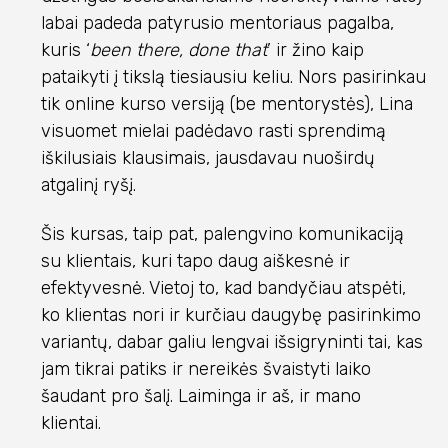
labai padeda patyrusio mentoriaus pagalba,
kuris ‘
been there, done that
’ ir žino kaip
pataikyti į tikslą tiesiausiu keliu. Nors pasirinkau
tik online kurso versiją (be mentorystės), Lina
visuomet mielai padėdavo rasti sprendimą
iškilusiais klausimais, jausdavau nuoširdų
atgalinį ryšį.
Šis kursas, taip pat, palengvino komunikaciją
su klientais, kuri tapo daug aiškesnė ir
efektyvesnė. Vietoj to, kad bandyčiau atspėti,
ko klientas nori ir kurčiau daugybę pasirinkimo
variantų, dabar galiu lengvai išsigryninti tai, kas
jam tikrai patiks ir nereikės švaistyti laiko
šaudant pro šalį. Laiminga ir aš, ir mano
klientai.