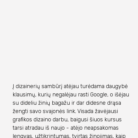
Į dizainerių sambūrį atėjau turėdama daugybė
klausimų, kurių negalėjau rasti Google, o išėjau
su dideliu žinių bagažu ir dar didesne drąsa
žengti savo svajonės link. Visada žavėjausi
grafikos dizaino darbu, baigusi šiuos kursus
tarsi atradau iš naujo - atėjo neapsakomas
lengvas, užtikrintumas, tvirtas žinojimas, kaip