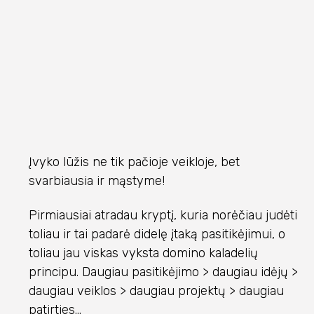
Įvyko lūžis ne tik pačioje veikloje, bet
svarbiausia ir mąstyme!
Pirmiausiai atradau kryptį, kuria norėčiau judėti
toliau ir tai padarė didelę įtaką pasitikėjimui, o
toliau jau viskas vyksta domino kaladelių
principu. Daugiau pasitikėjimo > daugiau idėjų >
daugiau veiklos > daugiau projektų > daugiau
patirties...