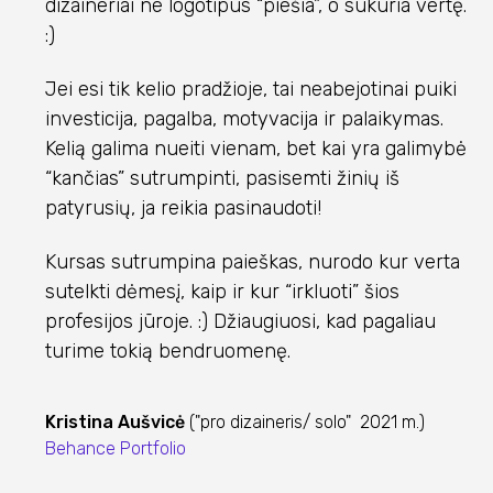
dizaineriai ne logotipus “piešia”, o sukuria vertę.
:)
Jei esi tik kelio pradžioje, tai neabejotinai puiki
investicija, pagalba, motyvacija ir palaikymas.
Kelią galima nueiti vienam, bet kai yra galimybė
“kančias” sutrumpinti, pasisemti žinių iš
patyrusių, ja reikia pasinaudoti!
Kursas sutrumpina paieškas, nurodo kur verta
sutelkti dėmesį, kaip ir kur “irkluoti” šios
profesijos jūroje. :) Džiaugiuosi, kad pagaliau
turime tokią bendruomenę.
Kristina Aušvicė
("pro dizaineris/ solo" 2021 m.)
Behance Portfolio