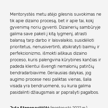
Mentorystės metu atėjo gilesnis suvokimas ne
tik apie dizaino procesą, bet ir apie tai, kokį
gyvenimą noriu gyventi. Dizainerių sambūryje
galima save pakeli į kitą lygmenį, atrasti
balansą tarp darbo ir laisvalaikio, susidėlioti
prioritetus, nenusivertinti, atsikratyti baimių ir
perfekcionizmo, išmokti aiškaus dizaino
proceso, kuris palengvina kūrybines kančias ir
padeda klientui išvengti nemalonių patirčių
bendradarbiavime. Geriausias dalykas, jog
augimo procese nesi paliktas vienas, šalia
visada yra bendruomenė, su kuria galima
pasidalinti džiaugsmais ar paprašyti pagalbos.
Juta Steponavičiūtė
(mentorystė 2022 m.)