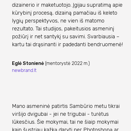
dizainerio ir maketuotojo. Įgijau supratimą apie
kūrybinį procesą, dizainą pamačiau iš keleto
lygių perspektyvos, ne vien iš matomo
rezultato. Tai studijos, pakeitusios asmeninį
požiūrį ir net santykį su savimi. Svarbiausia –
kartu tai drąsinanti ir padedanti bendruomenė!
Eglė Stonienė
(mentorystė 2022 m.)
newbrand.lt
Mano asmeninė patirtis Sambūrio metu tikrai
viršijo dvigubai - jei ne trigubai - turėtus
lūkesčius. Šie mokymai, tai ne šiaip mokymai
kaip šustriau kažką daryti per Photoshopą ar