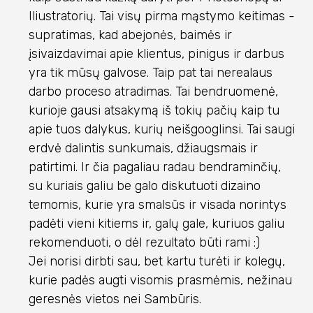
Iliustratorių. Tai visų pirma mąstymo keitimas -
supratimas, kad abejonės, baimės ir
įsivaizdavimai apie klientus, pinigus ir darbus
yra tik mūsų galvose. Taip pat tai nerealaus
darbo proceso atradimas. Tai bendruomenė,
kurioje gausi atsakymą iš tokių pačių kaip tu
apie tuos dalykus, kurių neišgooglinsi. Tai saugi
erdvė dalintis sunkumais, džiaugsmais ir
patirtimi. Ir čia pagaliau radau bendraminčių,
su kuriais galiu be galo diskutuoti dizaino
temomis, kurie yra smalsūs ir visada norintys
padėti vieni kitiems ir, galų gale, kuriuos galiu
rekomenduoti, o dėl rezultato būti rami :)
Jei norisi dirbti sau, bet kartu turėti ir kolegų,
kurie padės augti visomis prasmėmis, nežinau
geresnės vietos nei Sambūris.