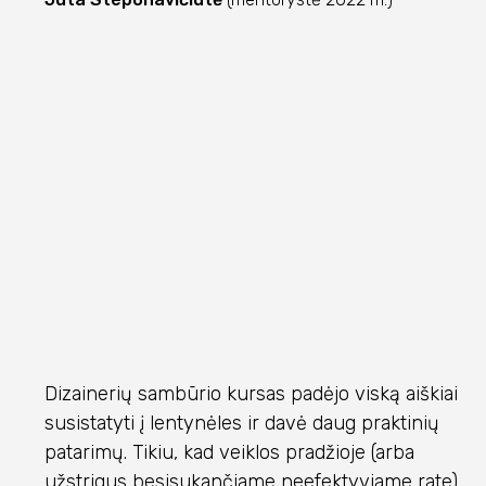
Dizainerių sambūrio kursas padėjo viską aiškiai
susistatyti į lentynėles ir davė daug praktinių
patarimų. Tikiu, kad veiklos pradžioje (arba
užstrigus besisukančiame neefektyviame rate)