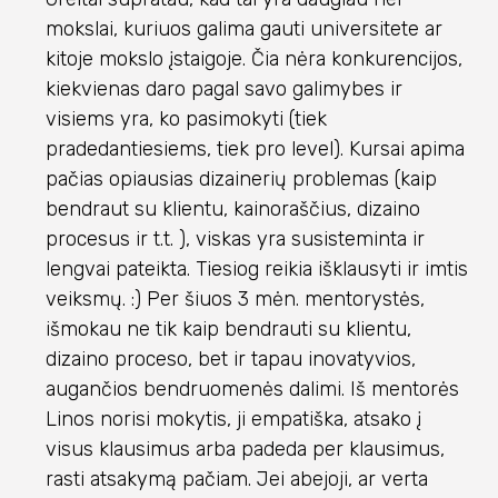
mokslai, kuriuos galima gauti universitete ar
kitoje mokslo įstaigoje. Čia nėra konkurencijos,
kiekvienas daro pagal savo galimybes ir
visiems yra, ko pasimokyti (tiek
pradedantiesiems, tiek pro level). Kursai apima
pačias opiausias dizainerių problemas (kaip
bendraut su klientu, kainoraščius, dizaino
procesus ir t.t. ), viskas yra susisteminta ir
lengvai pateikta. Tiesiog reikia išklausyti ir imtis
veiksmų. :) Per šiuos 3 mėn. mentorystės,
išmokau ne tik kaip bendrauti su klientu,
dizaino proceso, bet ir tapau inovatyvios,
augančios bendruomenės dalimi. Iš mentorės
Linos norisi mokytis, ji empatiška, atsako į
visus klausimus arba padeda per klausimus,
rasti atsakymą pačiam. Jei abejoji, ar verta