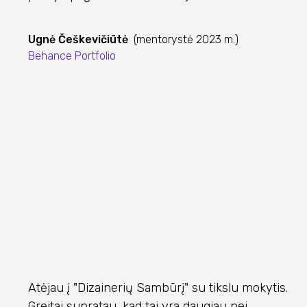
Ugnė Češkevičiūtė
(mentorystė 2023 m.)
Behance Portfolio
Atėjau į "Dizainerių Sambūrį" su tikslu mokytis.
Greitai supratau, kad tai yra daugiau nei