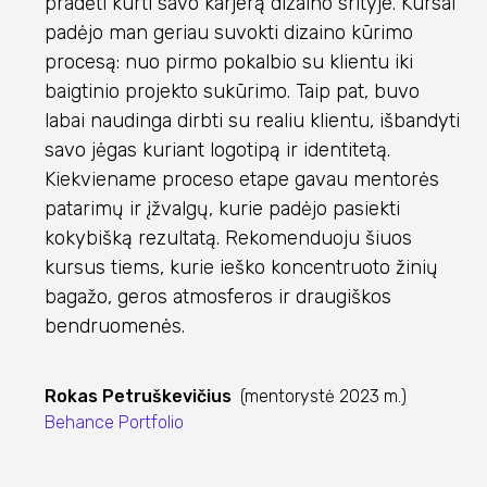
pradėti kurti savo karjerą dizaino srityje. Kursai
padėjo man geriau suvokti dizaino kūrimo
procesą: nuo pirmo pokalbio su klientu iki
baigtinio projekto sukūrimo. Taip pat, buvo
labai naudinga dirbti su realiu klientu, išbandyti
savo jėgas kuriant logotipą ir identitetą.
Kiekviename proceso etape gavau mentorės
patarimų ir įžvalgų, kurie padėjo pasiekti
kokybišką rezultatą. Rekomenduoju šiuos
kursus tiems, kurie ieško koncentruoto žinių
bagažo, geros atmosferos ir draugiškos
bendruomenės.
Rokas Petruškevičius
(mentorystė 2023 m.)
Behance Portfolio