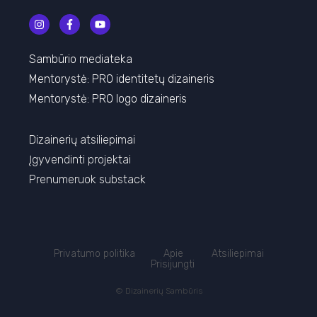
Sambūrio mediateka
Mentorystė:
PRO identitetų dizaineris
Mentorystė:
PRO l
ogo dizaineris
Dizainerių atsiliepimai
Įgyvendinti projektai
Prenumeruok substack
Privatumo politika
Apie
Atsiliepimai
Prisijungti
© Dizainerių Sambūris