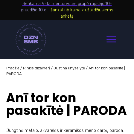
Renkama 9-ta mentorystės grupė rugsėjo 10-
gruodžio 10 d.
Išankstinė kaina > užpildžiusiems
anketą
Pradžia
/
Rinkis diza
inerį
/
Justina Knyzelytė
/
Anī tor kon pasakītė |
PARODA
Anī tor kon
pasakītė | PARODA
Jungtinė metalo, akvarelės ir keramikos meno darbų paroda.