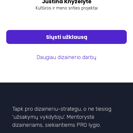
Justina Knyzelytė
Kultūros ir meno srities projektai
Siųsti užklausą
Daugiau dizainerio darbų
Tapk pro dizaineriu-strategu, o ne tiesiog
'užsakymų vykdytoju'. Mentorystė
dizaineriams, siekiantiems PRO lygio.