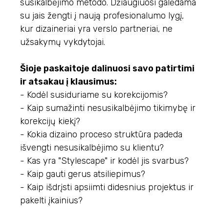
susikalbėjimo metodo. Džiaugiuosi galėdama
su jais žengti į naują profesionalumo lygį,
kur dizaineriai yra verslo partneriai, ne
užsakymų vykdytojai.
Šioje paskaitoje dalinuosi savo patirtimi
ir atsakau į klausimus:
-
Kodėl susiduriame su korekcijomis?
- Kaip sumažinti nesusikalbėjimo tikimybę ir
korekcijų kiekį?
-
Kokia dizaino proceso struktūra padeda
išvengti nesusikalbėjimo su klientu?
-
Kas yra
"Stylescape"
ir kodėl jis svarbus?
- Kaip gauti gerus atsiliepimus?
- Kaip išdrįsti apsiimti didesnius projektus ir
pakelti įkainius?