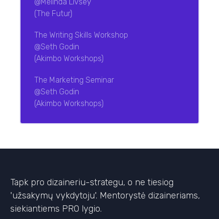
@Melinda Livsey
(The Futur)
The Writing Skills Workshop
@Seth Godin
(Akimbo Workshops)
The Marketing Seminar
@Seth Godin
(Akimbo Workshops)
Tapk pro dizaineriu-strategu, o ne tiesiog
'užsakymų vykdytoju'. Mentorystė dizaineriams,
siekiantiems PRO lygio.