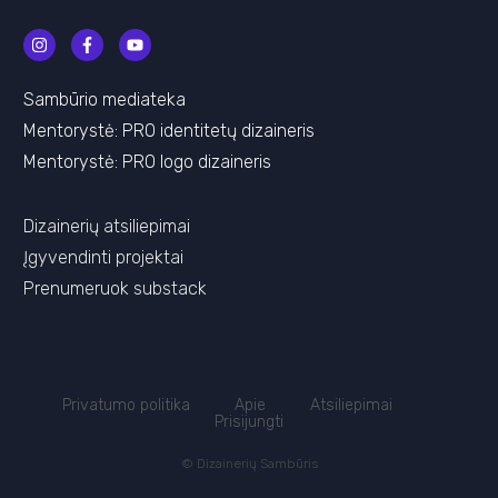
Sambūrio mediateka
Mentorystė:
PRO identitetų dizaineris
Mentorystė:
PRO l
ogo dizaineris
Dizainerių atsiliepimai
Įgyvendinti projektai
Prenumeruok substack
Privatumo politika
Apie
Atsiliepimai
Prisijungti
© Dizainerių Sambūris