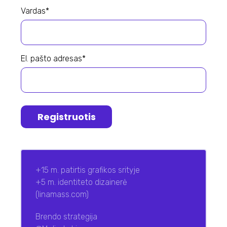
Vardas*
El. pašto adresas*
Registruotis
+15 m. patirtis grafikos srityje
+5 m. identiteto dizainerė
(linamass.com)
Brendo strategija