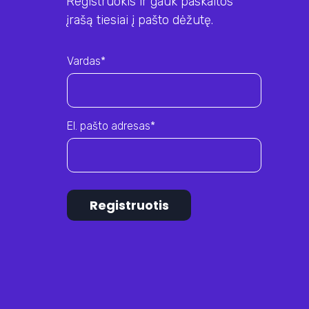
Registruokis ir gauk paskaitos
įrašą tiesiai į pašto dėžutę.
Vardas*
El. pašto adresas*
Registruotis